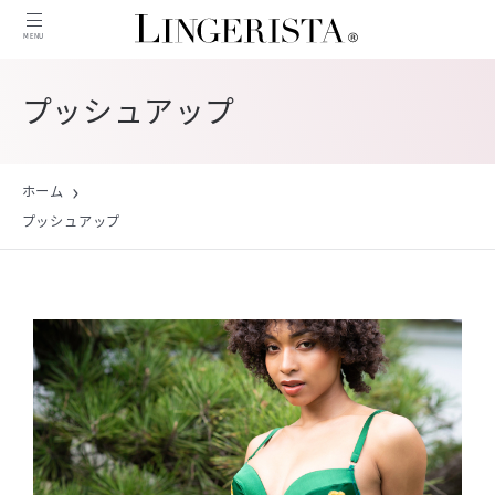
MENU
MENU
プッシュアップ
ニュース
ホーム
インタビュー
プッシュアップ
商品紹介
コンテンツ
特集
ピックアップ記事
人気記事