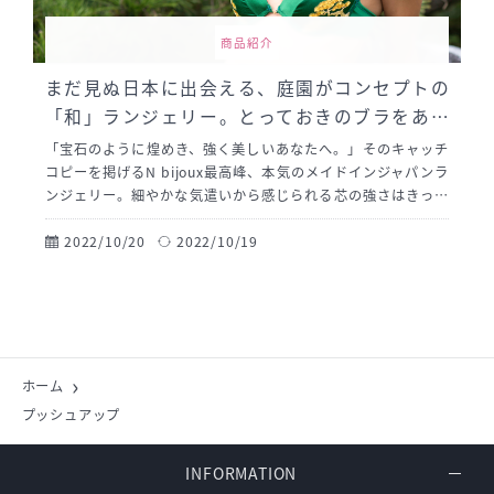
商品紹介
まだ見ぬ日本に出会える、庭園がコンセプトの
「和」ランジェリー。とっておきのブラをあな
たへ。
「宝石のように煌めき、強く美しいあなたへ。」そのキャッチ
コピーを掲げるN bijoux最高峰、本気のメイドインジャパンラ
ンジェリー。細やかな気遣いから感じられる芯の強さはきっと
あなたの心にも共鳴するはず。
2022/10/20
2022/10/19
ホーム
プッシュアップ
INFORMATION