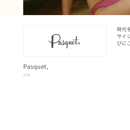
時代
サイ
びに
Pasquet,
パケ