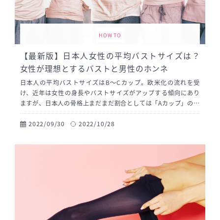
HOW TO
【最新版】日本人女性の平均バストサイズは？
女性が理想とするバストと男性のホンネ
日本人の平均バストサイズはB～Cカップ。欧米化の流れを受
け、近年は女性の身長やバストサイズがアップする傾向にあり
ますが、日本人の骨格上まだまだ割合としては「Aカップ」の方
も多い状況です。悩みと直結しやすいサイズであることはもち
ろん、下着メーカーが“かわいい「品乳」ブラジャー”や“AAAカ
2022/09/30
2022/10/28
ップ”なるものを発売していることも相まって、メディアでも注
目を集めています。