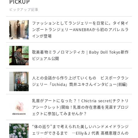
PICKUP
ピックアップ記事
ファッションとしてランジェリーを日常に。タイ発イ
ンポートランジェリーANNEBRAから初のアパレルラ
インが登場
耽美着物ミラノロマンティカ | Baby Doll Tokyo新作
ビジュアル公開
人との会話から作り上げていくもの ビスポークラン
ジェリー「Uchida」筒井ユキさんインタビュー(前編)
乳首がアートになった？！Chictria secret(チクトリ
アシークレット)開始！乳首の存在意義を見直すプロジ
ェクトに参加してみませんか？
“体の巡り”まで考えられた美しいハンドメイドランジ
ェリーができるまで ―Elliy＆J 代表 髙橋恵理さんの