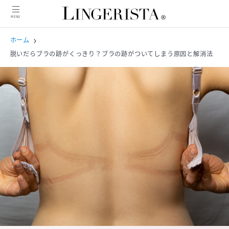
MENU
MENU
ホーム
脱いだらブラの跡がくっきり？ブラの跡がついてしまう原因と解消法
ニュース
インタビュー
商品紹介
コンテンツ
特集
ピックアップ記事
人気記事