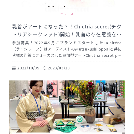
ニュース
乳首がアートになった？！Chictria secret(チク
トリアシークレット)開始！乳首の存在意義を見
直すプロジェクトに参加してみませんか？
参加募集！2022年9月にブランドスタートしたLa siréne
（ラ・シレーヌ）はアーティストの@utsukushiioppaiと共に
皆様の乳首にフォーカスした参加型アートChictria secret pro
ject(チクトリアシークレットプロジェクト)をスタート！現在、
参加者を募集すると共にアートとして販売し売り上げの一部を
2022/10/05
2023/03/23
ピンクリボン活動に寄付する取り組みを開始いたしました。