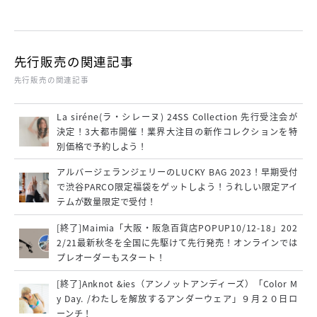
先行販売の関連記事
先行販売の関連記事
La siréne(ラ・シレーヌ) 24SS Collection 先行受注会が
決定！3大都市開催！業界大注目の新作コレクションを特
別価格で予約しよう！
アルバージェランジェリーのLUCKY BAG 2023！早期受付
で渋谷PARCO限定福袋をゲットしよう！うれしい限定アイ
テムが数量限定で受付！
[終了]Maimia「大阪・阪急百貨店POPUP10/12-18」202
2/21最新秋冬を全国に先駆けて先行発売！オンラインでは
プレオーダーもスタート！
[終了]Anknot &ies（アンノットアンディーズ）「Color M
y Day. /わたしを解放するアンダーウェア」９月２０日ロ
ーンチ！