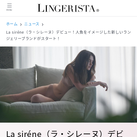
MENU
MENU
ホーム
ニュース
La siréne（ラ・シレーヌ）デビュー！人魚をイメージした新しいラン
ジェリーブランドがスタート！
ニュース
インタビュー
商品紹介
コンテンツ
特集
ピックアップ記事
人気記事
La siréne（ラ・シレーヌ）デビ