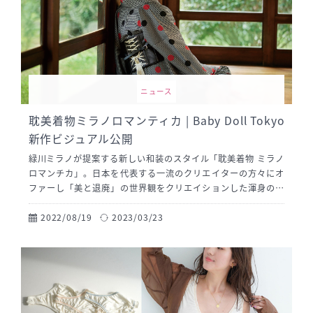
ニュース
耽美着物ミラノロマンティカ | Baby Doll Tokyo
新作ビジュアル公開
緑川ミラノが提案する新しい和装のスタイル「耽美着物 ミラノ
ロマンチカ」。日本を代表する一流のクリエイターの方々にオ
ファーし「美と退廃」の世界観をクリエイションした渾身のビ
ジュアルが完成！
2022/08/19
2023/03/23