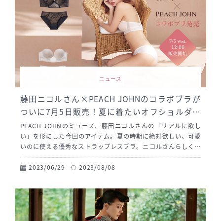
ニュース
藤田ニコルさん×PEACH JOHNのコラボブラが
ついに7月5日販売！夏に着たいオフショルダー
や背中開きトップスにも合わせやすい、こだわ
PEACH JOHNのミューズ、藤田ニコルさんの「リアルに欲し
りたっぷりのストラップレスブラをぜひ
い」を形にした今回のアイテム。夏の時期に絶対欲しい、可愛
いのに使える優秀なストラップレスブラ。ニコルさんらしく見
た目にもこだわった、ファッションファーストな1着です。
2023/06/29
2023/08/08