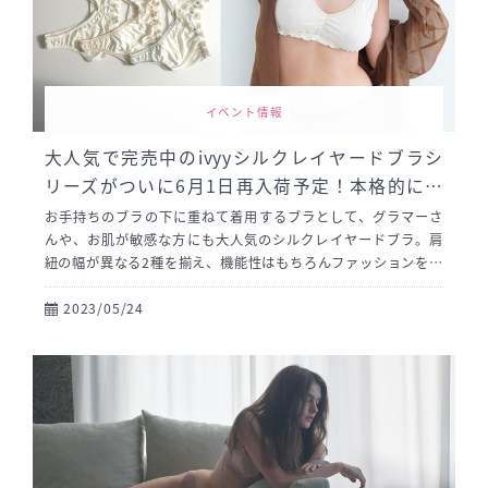
イベント情報
大人気で完売中のivyyシルクレイヤードブラシ
リーズがついに6月1日再入荷予定！本格的に暑
くなる前のこの時期にゲットして、今年の夏を
お手持ちのブラの下に重ねて着用するブラとして、グラマーさ
乗り切ろう！
んや、お肌が敏感な方にも大人気のシルクレイヤードブラ。肩
紐の幅が異なる2種を揃え、機能性はもちろんファッションを楽
しむように、ブラとの合わせを楽しんでいただけます。シルク1
00%で嬉しい効果もたくさん。気になっている方は、ぜひこの
2023/05/24
機会に！