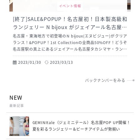
イベント情報
[終了]SALE&POPUP！名古屋初！日本製高級和
ランジェリー N bijoux がジェイアール名古屋高
島屋でクリアランス！
名古屋・東海地方で初登場のN bijoux(エヌビジュー)がクリア
ランス！&POPUP！1st Collectionの全商品50%OFF！どうぞ
名古屋駅の真上にあるジェイアール名古屋タカシマヤ・ランジ
ェリー&リラクシング売場にてお待ちしております。
2023/01/30
2023/03/13
バックナンバーをみる
NEW
最新記事
GEMINItale（ジェミニテール）名古屋POP UP開催！
夏を彩るランジェリー＆ビーチアイテムが勢揃い