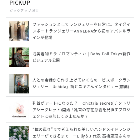
PICKUP
ピックアップ記事
ファッションとしてランジェリーを日常に。タイ発イ
ンポートランジェリーANNEBRAから初のアパレルラ
インが登場
耽美着物ミラノロマンティカ | Baby Doll Tokyo新作
ビジュアル公開
人との会話から作り上げていくもの ビスポークラン
ジェリー「Uchida」筒井ユキさんインタビュー(前編)
乳首がアートになった？！Chictria secret(チクトリ
アシークレット)開始！乳首の存在意義を見直すプロジ
ェクトに参加してみませんか？
“体の巡り”まで考えられた美しいハンドメイドランジ
ェリーができるまで ―Elliy＆J 代表 髙橋恵理さんの