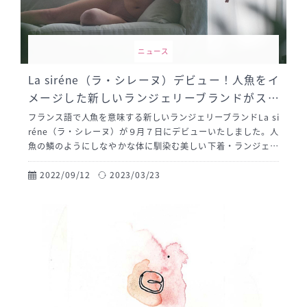
ニュース
La siréne（ラ・シレーヌ）デビュー！人魚をイ
メージした新しいランジェリーブランドがスタ
ート！
フランス語で人魚を意味する新しいランジェリーブランドLa si
réne（ラ・シレーヌ）が９月７日にデビューいたしました。人
魚の鱗のようにしなやかな体に馴染む美しい下着・ランジェリ
ーを日常的に着てもらえることをコンセプトに９月より東京、
大阪など先行販売が可能な受注会を開催いたします。受注会で
2022/09/12
2023/03/23
はいち早くコレクションを見られるほか、特別価格にて先行オ
ーダーが可能で誰でも入場が可能です。また同期間中、WEBサ
イトでも会場と同様価格にてオーダーが可能となります。ヨー
ロッパから取り寄せたリバーレースやオリジナルプリントの素
材、シルクなど特徴的な素材をクラシカルな構造で表現したモ
ダンなランジェリーを東京・大阪の受注会でお確かめくださ
い。