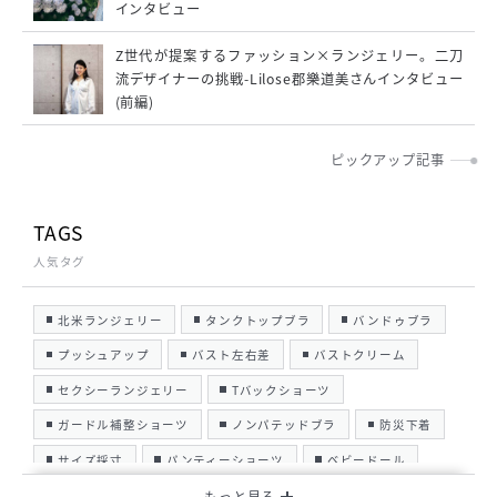
インタビュー
Z世代が提案するファッション×ランジェリー。二刀
流デザイナーの挑戦-Lilose郡樂道美さんインタビュー
(前編)
ピックアップ記事
TAGS
人気タグ
北米ランジェリー
タンクトップブラ
バンドゥブラ
プッシュアップ
バスト左右差
バストクリーム
セクシーランジェリー
Tバックショーツ
ガードル補整ショーツ
ノンパテッドブラ
防災下着
サイズ採寸
パンティーショーツ
ベビードール
ガーターストッキング
名古屋
洗濯お手入れ