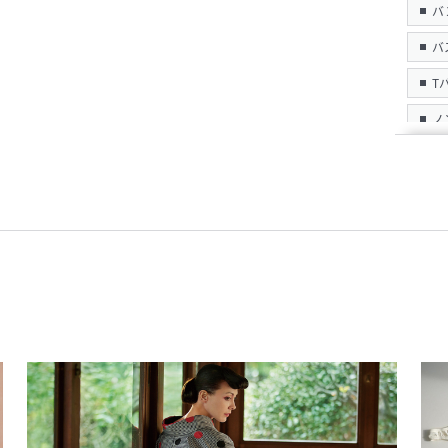
バ
バ
T
ノ
パ
ガ
新