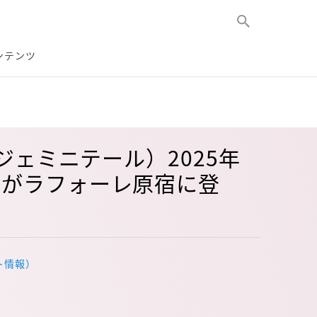
ンテンツ
！
e（ジェミニテール）2025年
UPがラフォーレ原宿に登
ト情報）