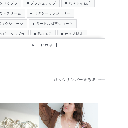
ンドゥブラ
プッシュアップ
バスト左右差
ストクリーム
セクシーランジェリー
バックショーツ
ガードル補整ショーツ
ンパテッドブラ
防災下着
サイズ採寸
ンティーショーツ
ベビードール
ーターストッキング
名古屋
洗濯お手入れ
規オープン
オーダーメイド
コルセット
バックナンバーをみる