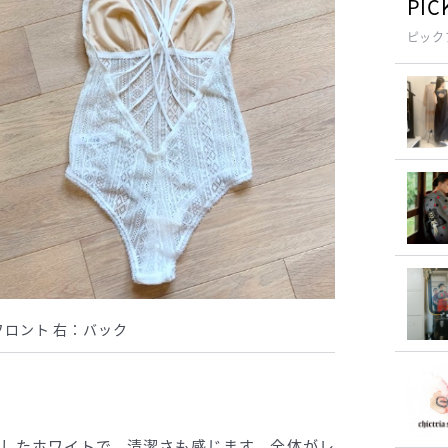
PIC
ピック
 左：フロント 右：バック
したホワイトで、清潔さも感じます。全体がレ