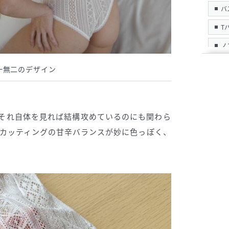
バ
T
ノ
パ
一無二のデザイン
ガ
新
それ自体を見れば結構攻めているのにも関わら
カッティングの甘辛バランスが妙に色っぽく、