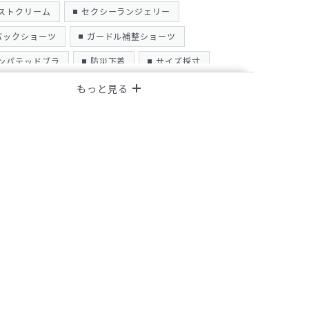
ストクリーム
セクシーランジェリー
バックショーツ
ガードル補整ショーツ
ンパテッドブラ
防災下着
サイズ採寸
ンティーショーツ
ベビードール
ーターストッキング
名古屋
洗濯お手入れ
規オープン
オーダーメイド
コルセット