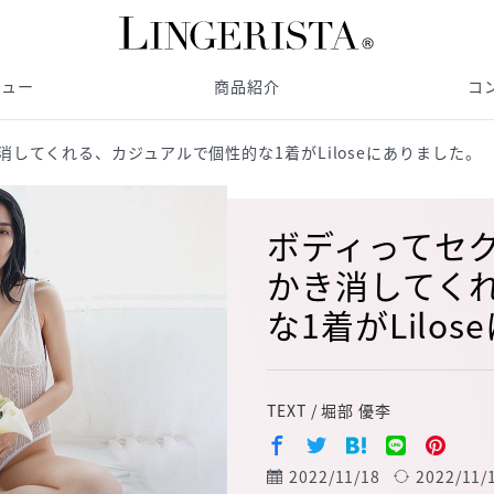
ビュー
商品紹介
コ
してくれる、カジュアルで個性的な1着がLiloseにありました。
ボディってセ
かき消してく
な1着がLilo
TEXT / 堀部 優李
2022/11/18
2022/11/