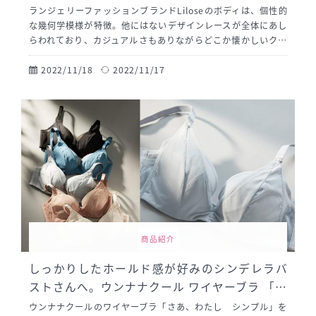
にありました。
ランジェリーファッションブランドLiloseのボディは、個性的
な幾何学模様が特徴。他にはないデザインレースが全体にあし
らわれており、カジュアルさもありながらどこか懐かしいクラ
シカルな印象で、「ザ・セクシー」にならないところが嬉しい
ポイントです。
2022/11/18
2022/11/17
商品紹介
しっかりしたホールド感が好みのシンデレラバ
ストさんへ。ウンナナクール ワイヤーブラ 「さ
あ、わたし シンプル」
ウンナナクールのワイヤーブラ「さあ、わたし シンプル」を