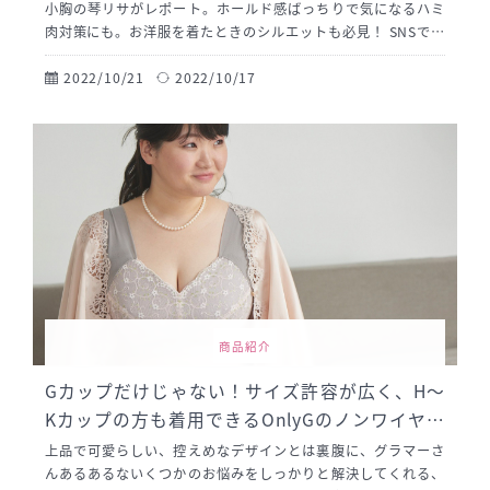
小胸の琴リサがレポート。ホールド感ばっちりで気になるハミ
肉対策にも。お洋服を着たときのシルエットも必見！ SNSで小
胸さんやシンデレラバストさん向けの情報発信をしている琴リ
サが今回はウンナナクールのワイヤーブラ「さあ、わたし シ
2022/10/21
2022/10/17
ンプル」をご紹介します。小胸である私の着用感も交えてお伝
えしますので、同じ体型の方の参考になれば幸いです！
商品紹介
Gカップだけじゃない！サイズ許容が広く、H〜
Kカップの方も着用できるOnlyGのノンワイヤー
ブラ。
上品で可愛らしい、控えめなデザインとは裏腹に、グラマーさ
んあるあるないくつかのお悩みをしっかりと解決してくれる、