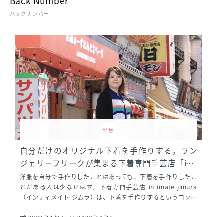
Back Number
バックナンバー
特集
自分だけのオリジナル下着を手作りする。ラン
ジェリーフリークが集まる下着専門手芸店「inti
mate jimura」
洋服を自分で手作りしたことはあっても、下着を手作りしたこ
とがある人は少ないはず。下着専門手芸店 intimate jimura
（インティメイト ジムラ）は、下着を手作りするというコンセ
プトで下着やランジェリーの型紙パターンをはじめ、手芸屋で