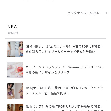
y」、自由なカラーリングが特徴。正しいブラジャーの選び方を
知り、一人ひとりの身体に合った“適正下着”を見つけること
バックナンバーをみる
で、悩みを解消し、自分を好きになるきっかけを提供します。
NEW
最新記事
GEMINItale（ジェミニテール）名古屋POP UP開催！
夏を彩るランジェリー＆ビーチアイテムが勢揃い
オーダーメイドランジェリーGermer(ジェルメ) 2025
春夏の新作デザインをリリース
Nah(ナア)初の名古屋POP UPがEMILY WEEKベイク
スーズストア名古屋店で開催！
Nah（ナア）春の新作POP UPが伊勢丹新宿で開催！