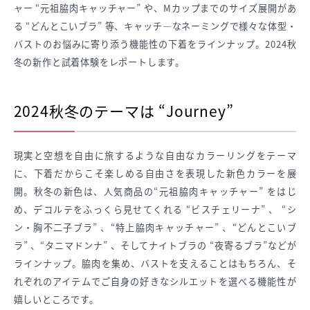
ャー “元祖脇肉キャッチャー” や、Mカップまでのサイズ展開があ
る “どんとこいブラ” 等、キャッチ―なネーミングで様々な体型・
バストのお悩みに寄り添う機能性の下着をラインナップ。2024秋
冬の新作と試着体験をレポートします。
2024秋冬のテーマは “Journey”
現実と空想を自由に旅するような自由なカラーリングをテーマ
に、下着だからこそ楽しめる自由さを表現した新色カラーを展
開。秋冬の新色は、人気商品の“元祖脇肉キャッチャー” をはじ
め、デコルテをふっくら見せてくれる “ビスチェリーナ” 、 “シ
ン・胸不二子ブラ” 、“特上脇肉キャッチャー” 、“どんとこいブ
ラ” 、“タニマドンナ” 、そしてナイトブラの “夜寄るブラ”などが
ラインナップ。脇肉を集め、バストを支えることはもちろん、そ
れぞれのアイテムでご自身の好きなシルエットを選べる機能性が
嬉しいところです。