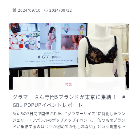
た。特に注目を集めたのは、上品なブラックレースが魅力的な
MazemeのBERYLコレクション。バストのボリュームに合わせ
2024/09/10
2024/09/12
て調整できるフロントコードや、軽い着け心地が大好評でし
た。自分にぴったりの下着を見つける喜びを体験し、フィッテ
ィングでは歓声が上がるほど！ ぜひレポート記事でじっくりチ
ェックしてみてください！ あなたも素敵な下着と出会えるはず
です。
特集
グラマーさん専門5ブランドが東京に集結！ #
GBL POPUPイベントレポート
6/4-5の2日間で開催された、“グラマーサイズ”に特化したラン
ジェリー・アパレルのポップアップイベント。「5つものブラン
ドが集結するのは今回が初めてかもしれない」という貴重な機
会におじゃまさせていただきました！ 各ブランドのスタッフさ