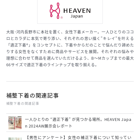
大阪･河内長野市に本社を置く、女性下着メーカー。一人ひとりのココ
ロとカラダに本気で寄り添い、それぞれの思い描く”キレイ”を叶える
「適正下着®︎」をコンセプトに、下着やからだのことで悩んだり諦めた
りする女性をなくすために商品やサービスを展開。それぞれの悩みや
理想に合わせて商品を選んでいただけるよう、B～Mカップまでの最大
66サイズで適正下着のラインナップを取り揃える。
補整下着の関連記事
補整下着の関連記事
一人ひとりの “適正下着” が見つかる場所。HEAVEN Japa
n 2024AW展示会レポート
【男性にアンケート】女性の補正下着について知ってい