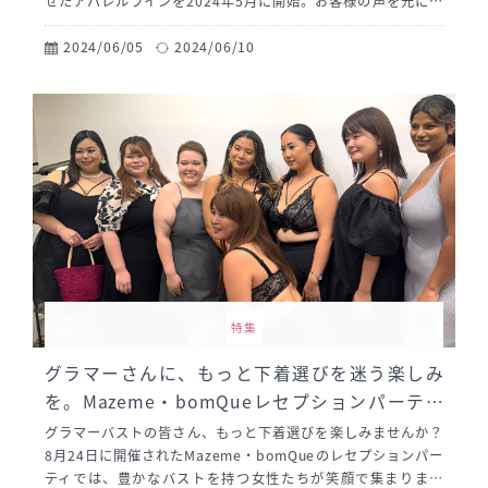
せたアパレルラインを2024年5月に開始。お客様の声を元に、
ランジェリーを見せるファッションアイテムとして、シアーワ
ンピースやバックオープンワンピースを展開します。デザイナ
2024/06/05
2024/06/10
ーのレイさんが中心となり、細部までこだわったデザインを実
現。ランジェリーをファッションの一部として楽しめる新たな
提案をしています。
特集
グラマーさんに、もっと下着選びを迷う楽しみ
を。Mazeme・bomQueレセプションパーティ
ーレポート
グラマーバストの皆さん、もっと下着選びを楽しみませんか？
8月24日に開催されたMazeme・bomQueのレセプションパー
ティでは、豊かなバストを持つ女性たちが笑顔で集まりまし