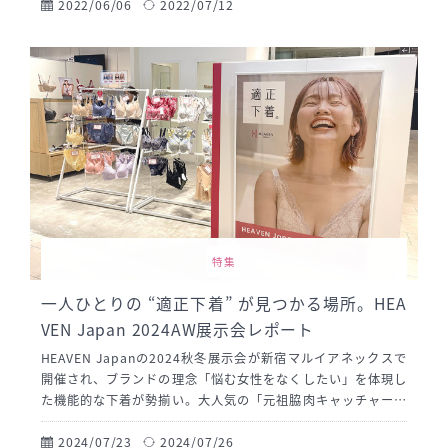
んと、お客さまの楽しそうな会話で終始あふれていた会場の様
2022/06/06
2022/07/12
子をたっぷりとお届けします。
特集
一人ひとりの “適正下着” が見つかる場所。HEA
VEN Japan 2024AW展示会レポート
HEAVEN Japanの2024秋冬展示会が新宿マルイアネックスで
開催され、ブランドの理念「悩む女性をなくしたい」を体現し
た機能的な下着が勢揃い。大人気の「元祖脇肉キャッチャー」
や、Mカップまで対応の「どんとこいブラ」など、多彩な商品
を試着体験レポート。2024年秋冬の新作テーマは「Journe
2024/07/23
2024/07/26