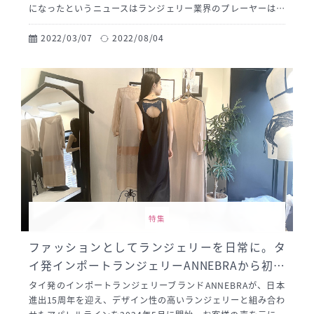
になったというニュースはランジェリー業界のプレーヤーはも
ちろん、ランジェリー好きな女性たちにとっても衝撃的なニュ
ースだったかもしれません。 「とにかく楽なつけ心地で、価格
2022/03/07
2022/08/04
が手頃なもの」。日本の女性たちは、今そんなムードなのかも
しれません。 一方で、海外のランジェリーに目を向けるとまた
違った面白さがあります。商品を購入するとき、ブランドの思
想に共感するかどうかが大事な要素の一つになる北米。そこに
は自分のスタンスや主義を大事にする、アメリカ的な思想があ
ります。 このコラムでは、そんな熱い北米のランジェリーブラ
ンドについて紹介していきます。
特集
ファッションとしてランジェリーを日常に。タ
イ発インポートランジェリーANNEBRAから初の
アパレルラインが登場
タイ発のインポートランジェリーブランドANNEBRAが、日本
進出15周年を迎え、デザイン性の高いランジェリーと組み合わ