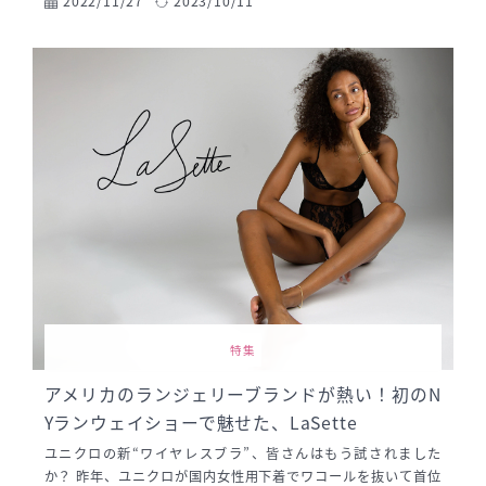
も手に入りにくい下着専門材料を多数取り揃えている通販ショ
2022/11/27
2023/10/11
ップ。下着のハンドメイドというニッチな市場でランジェリー
フリークたちの心を掴み、10年以上にわたり顧客ニーズに応え
続けている。 そんなジムラを長年たったひとりで運営しつづけ
ているのは、オーナーの辻村仁美さん。ナイトウェアメーカー
のインナー部門でデザイナー兼パタンナーとして6年間の勤務を
経て、日本最大手の下着メーカーWacolに転職。出産を機に31
歳で退社するも、大好きな下着に関わっていたいと下着専門手
芸店ジムラを起業するほどの自他ともに認めるランジェリーフ
リークだ。
特集
アメリカのランジェリーブランドが熱い！初のN
Yランウェイショーで魅せた、LaSette
ユニクロの新“ワイヤレスブラ”、皆さんはもう試されました
か？ 昨年、ユニクロが国内女性用下着でワコールを抜いて首位