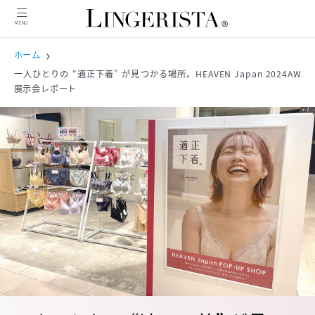
MENU
MENU
ホーム
一人ひとりの “適正下着” が見つかる場所。HEAVEN Japan 2024AW
展示会レポート
ニュース
インタビュー
商品紹介
コンテンツ
特集
ピックアップ記事
人気記事