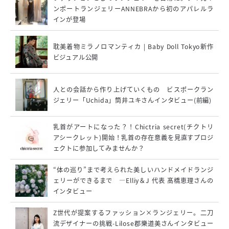
ンポートランジェリーANNEBRAから初のアパレルラ
インが登場
耽美着物ミラノロマンティカ | Baby Doll Tokyo新作
ビジュアル公開
人との会話から作り上げていくもの ビスポークラン
ジェリー「Uchida」筒井ユキさんインタビュー(前編)
乳首がアートになった？！Chictria secret(チクトリ
アシークレット)開始！乳首の存在意義を見直すプロジ
ェクトに参加してみませんか？
“体の巡り”まで考えられた美しいハンドメイドランジ
ェリーができるまで ―Elliy＆J 代表 髙橋恵理さんの
インタビュー
Z世代が提案するファッション×ランジェリー。二刀
流デザイナーの挑戦-Lilose郡樂道美さんインタビュー