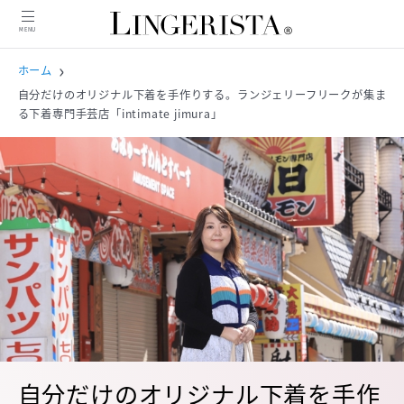
MENU
MENU
ホーム
自分だけのオリジナル下着を手作りする。ランジェリーフリークが集ま
る下着専門手芸店「intimate jimura」
ニュース
インタビュー
商品紹介
コンテンツ
特集
ピックアップ記事
人気記事
自分だけのオリジナル下着を手作