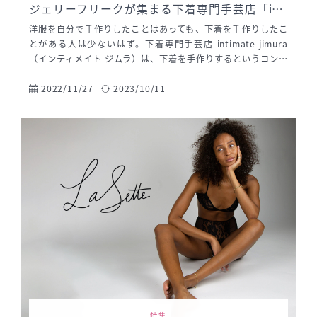
ジェリーフリークが集まる下着専門手芸店「inti
mate jimura」
洋服を自分で手作りしたことはあっても、下着を手作りしたこ
とがある人は少ないはず。下着専門手芸店 intimate jimura
（インティメイト ジムラ）は、下着を手作りするというコンセ
プトで下着やランジェリーの型紙パターンをはじめ、手芸屋で
も手に入りにくい下着専門材料を多数取り揃えている通販ショ
2022/11/27
2023/10/11
ップ。下着のハンドメイドというニッチな市場でランジェリー
フリークたちの心を掴み、10年以上にわたり顧客ニーズに応え
続けている。 そんなジムラを長年たったひとりで運営しつづけ
ているのは、オーナーの辻村仁美さん。ナイトウェアメーカー
のインナー部門でデザイナー兼パタンナーとして6年間の勤務を
経て、日本最大手の下着メーカーWacolに転職。出産を機に31
歳で退社するも、大好きな下着に関わっていたいと下着専門手
芸店ジムラを起業するほどの自他ともに認めるランジェリーフ
リークだ。
特集