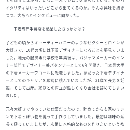
てを両立しながら、たった一人でジムラを運営している。そのバ
イタリティはいったいどこから出てくるのか。そんな興味を抱き
つつ、大阪へとインタビューに向かった。
──下着専門手芸店を起業したきっかけは？
子どもの頃からキューティーハニーのようなセクシーヒロインが
大好きで、10代の頃には下着デザイナーになることを夢見ていま
した。地元の服飾専門学校を卒業後は、パジャマメーカーのイン
ナー部門でデザイナー兼パタンナーとして6年間働き、日本最大手
の下着メーカーワコールに転職しました。夢だった下着デザイナ
ーとしてのキャリアを順調に積んでいましたが、31歳で長男を妊
娠、そして出産。家庭との両立が難しくなり会社を辞めてしまい
ました。
元々大好きでやっていた仕事だったので、辞めてからも家のミシ
ンで下着っぽい物を縫って手作りしていました。最初は趣味の延
長で縫っていましたが、次第に本格的なものを作りたいという欲