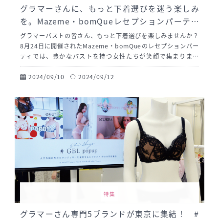
グラマーさんに、もっと下着選びを迷う楽しみ
を。Mazeme・bomQueレセプションパーティ
ーレポート
グラマーバストの皆さん、もっと下着選びを楽しみませんか？
8月24日に開催されたMazeme・bomQueのレセプションパー
ティでは、豊かなバストを持つ女性たちが笑顔で集まりまし
た。特に注目を集めたのは、上品なブラックレースが魅力的な
MazemeのBERYLコレクション。バストのボリュームに合わせ
2024/09/10
2024/09/12
て調整できるフロントコードや、軽い着け心地が大好評でし
た。自分にぴったりの下着を見つける喜びを体験し、フィッテ
ィングでは歓声が上がるほど！ ぜひレポート記事でじっくりチ
ェックしてみてください！ あなたも素敵な下着と出会えるはず
です。
特集
グラマーさん専門5ブランドが東京に集結！ #