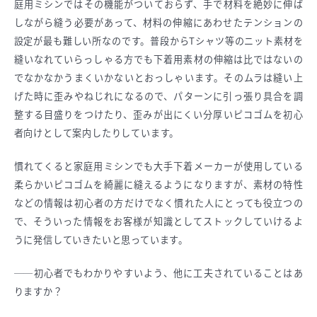
庭用ミシンではその機能がついておらず、手で材料を絶妙に伸ば
しながら縫う必要があって、材料の伸縮にあわせたテンションの
設定が最も難しい所なのです。普段からTシャツ等のニット素材を
縫いなれていらっしゃる方でも下着用素材の伸縮は比ではないの
でなかなかうまくいかないとおっしゃいます。そのムラは縫い上
げた時に歪みやねじれになるので、パターンに引っ張り具合を調
整する目盛りをつけたり、歪みが出にくい分厚いピコゴムを初心
者向けとして案内したりしています。
慣れてくると家庭用ミシンでも大手下着メーカーが使用している
柔らかいピコゴムを綺麗に縫えるようになりますが、素材の特性
などの情報は初心者の方だけでなく慣れた人にとっても役立つの
で、そういった情報をお客様が知識としてストックしていけるよ
うに発信していきたいと思っています。
──初心者でもわかりやすいよう、他に工夫されていることはあ
りますか？