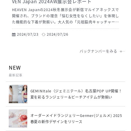
VEN Japan 2024AW展示会レポート
HEAVEN Japanの2024秋冬展示会が新宿マルイアネックスで
開催され、ブランドの理念「悩む女性をなくしたい」を体現し
た機能的な下着が勢揃い。大人気の「元祖脇肉キャッチャー」
や、Mカップまで対応の「どんとこいブラ」など、多彩な商品
を試着体験レポート。2024年秋冬の新作テーマは「Journe
2024/07/23
2024/07/26
y」、自由なカラーリングが特徴。正しいブラジャーの選び方を
知り、一人ひとりの身体に合った“適正下着”を見つけること
バックナンバーをみる
で、悩みを解消し、自分を好きになるきっかけを提供します。
NEW
最新記事
GEMINItale（ジェミニテール）名古屋POP UP開催！
夏を彩るランジェリー＆ビーチアイテムが勢揃い
オーダーメイドランジェリーGermer(ジェルメ) 2025
春夏の新作デザインをリリース