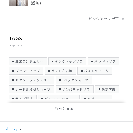
(前編)
ピックアップ記事
TAGS
人気タグ
北米ランジェリー
タンクトップブラ
バンドゥブラ
プッシュアップ
バスト左右差
バストクリーム
セクシーランジェリー
Tバックショーツ
ガードル補整ショーツ
ノンパテッドブラ
防災下着
サイズ採寸
パンティーショーツ
ベビードール
ガーターストッキング
名古屋
洗濯お手入れ
新規オープン
オーダーメイド
コルセット
ホーム