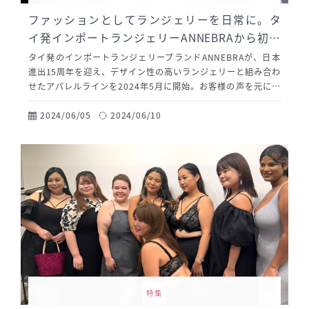
ファッションとしてランジェリーを日常に。タ
イ発インポートランジェリーANNEBRAから初の
アパレルラインが登場
タイ発のインポートランジェリーブランドANNEBRAが、日本
進出15周年を迎え、デザイン性の高いランジェリーと組み合わ
せたアパレルラインを2024年5月に開始。お客様の声を元に、
ランジェリーを見せるファッションアイテムとして、シアーワ
ンピースやバックオープンワンピースを展開します。デザイナ
2024/06/05
2024/06/10
ーのレイさんが中心となり、細部までこだわったデザインを実
現。ランジェリーをファッションの一部として楽しめる新たな
提案をしています。
特集