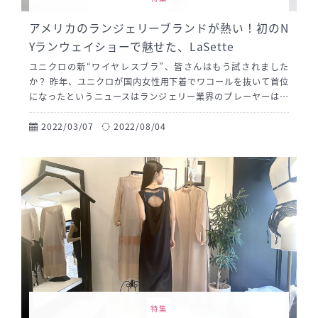
アメリカのランジェリーブランドが熱い！初のN
Yランウェイショーで魅せた、LaSette
ユニクロの新“ワイヤレスブラ”、皆さんはもう試されました
か？ 昨年、ユニクロが国内女性用下着でワコールを抜いて首位
になったというニュースはランジェリー業界のプレーヤーはも
ちろん、ランジェリー好きな女性たちにとっても衝撃的なニュ
ースだったかもしれません。 「とにかく楽なつけ心地で、価格
2022/03/07
2022/08/04
が手頃なもの」。日本の女性たちは、今そんなムードなのかも
しれません。 一方で、海外のランジェリーに目を向けるとまた
違った面白さがあります。商品を購入するとき、ブランドの思
想に共感するかどうかが大事な要素の一つになる北米。そこに
は自分のスタンスや主義を大事にする、アメリカ的な思想があ
ります。 このコラムでは、そんな熱い北米のランジェリーブラ
ンドについて紹介していきます。
特集