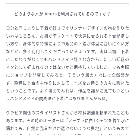
──どのような方がjimuraを利用されているのですか？
自分と同じように下着が好きでオリジナルデザインの物を作りた
い方はもちろん、お肌がデリケートで快適に着られる下着がほし
い方や、身体的な特徴により市販品の下着が体型に合いにくい方
などが、多く利用してくださっているようです。実は当初、下着
にこだわりがなくてもハンドメイド好きな方から、新しい話題の
ネタとして好まれるのではないかと期待していました。でも実際
にショップを開店してみると、そういう層の方々には全然響か
ず、純粋に下着の手作りに対してニーズをお持ちの方々に響いた
ということです。よく考えてみれば、作品を誰かに見てもうとい
うハンドメイドの醍醐味が下着にはありませんからね。
グラビア関係のスタイリストさんから材料調達を頼まれたことも
あります。その時のオーダーは「ノーブラに白Tシャツを着て水に
濡れても、自然に乳首だけが透けないような裏地」というもので